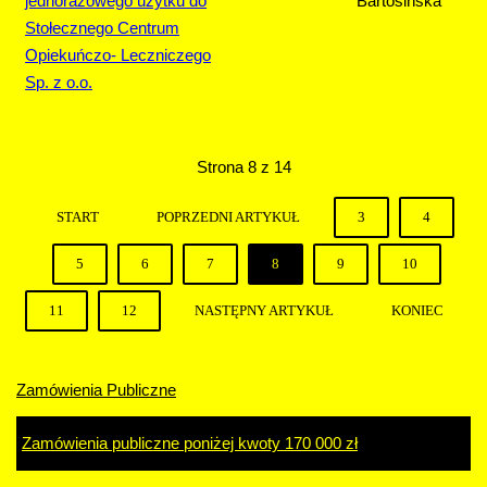
jednorazowego uzytku do
Bartosińska
Stołecznego Centrum
Opiekuńczo- Leczniczego
Sp. z o.o.
Strona 8 z 14
START
POPRZEDNI ARTYKUŁ
3
4
5
6
7
8
9
10
11
12
NASTĘPNY ARTYKUŁ
KONIEC
Zamówienia Publiczne
Zamówienia publiczne poniżej kwoty 170 000 zł