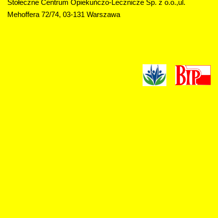
Stołeczne Centrum Opiekuńczo-Lecznicze Sp. z o.o.,ul.
Mehoffera 72/74, 03-131 Warszawa