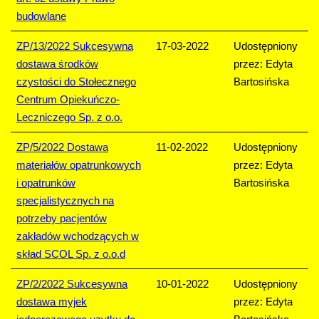
budowlane
ZP/13/2022 Sukcesywna
17-03-2022
Udostępniony
dostawa środków
przez: Edyta
czystości do Stołecznego
Bartosińska
Centrum Opiekuńczo-
Leczniczego Sp. z o.o.
ZP/5/2022 Dostawa
11-02-2022
Udostępniony
materiałów opatrunkowych
przez: Edyta
i opatrunków
Bartosińska
specjalistycznych na
potrzeby pacjentów
zakładów wchodzących w
skład SCOL Sp. z o.o.d
ZP/2/2022 Sukcesywna
10-01-2022
Udostępniony
dostawa myjek
przez: Edyta